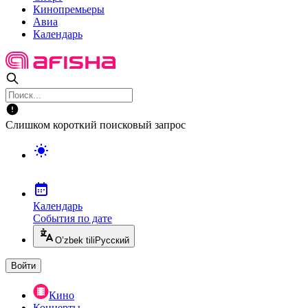
Кинопремьеры
Авиа
Календарь
Слишком короткий поисковый запрос
Календарь
События по дате
O’zbek tili
Русский
Войти
Кино
Концерты