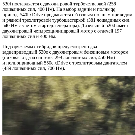
530i поставляется с двухлитровой турбочетверкой (258
лошадиных сил, 400 Нм). На выбор задний и полныqq
привод. 540i xDrive предлагается с базовым полным приводом
и рядной трехлитровой турбошестеркой (381 лошадиных сил,
540 Нм с учетом стартер-генератора). Дизельный 520d имеет
двухлитровый четырехцилиндровый мотор с отдачей 197
лошадиных сил и 400 Нм.
Подзаряжаемых гибридов предусмотрено два —
заднеприводный 530e с двухлитровым бензиновым мотором
(пиковая отдача системы 299 лошадиных сил, 450 Нм)
и полноприводный 550e xDrive с трехлитровым двигателем
(489 лошадиных сил, 700 Нм).