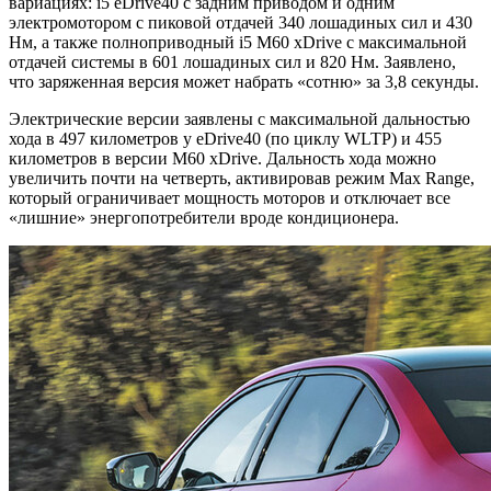
вариациях: i5 eDrive40 с задним приводом и одним
электромотором с пиковой отдачей 340 лошадиных сил и 430
Нм, а также полноприводный i5 M60 xDrive с максимальной
отдачей системы в 601 лошадиных сил и 820 Нм. Заявлено,
что заряженная версия может набрать «сотню» за 3,8 секунды.
Электрические версии заявлены с максимальной дальностью
хода в 497 километров у eDrive40 (по циклу WLTP) и 455
километров в версии M60 xDrive. Дальность хода можно
увеличить почти на четверть, активировав режим Max Range,
который ограничивает мощность моторов и отключает все
«лишние» энергопотребители вроде кондиционера.