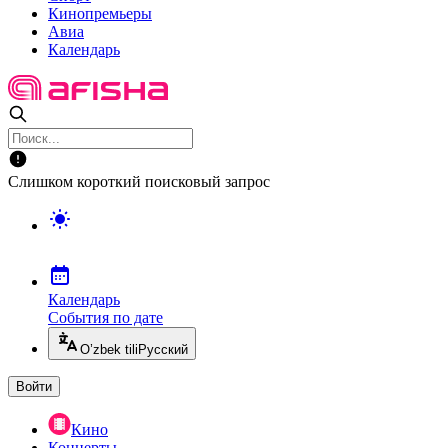
Кинопремьеры
Авиа
Календарь
Слишком короткий поисковый запрос
Календарь
События по дате
O’zbek tili
Русский
Войти
Кино
Концерты