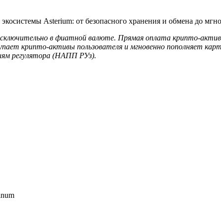
косистемы Asterium: от безопасного хранения и обмена до мгн
 исключительно в фиатной валюте. Прямая оплата крипто-актив
купает крипто-активы пользователя и мгновенно пополняет ка
ям регулятора (НАПП РУз).
tinum