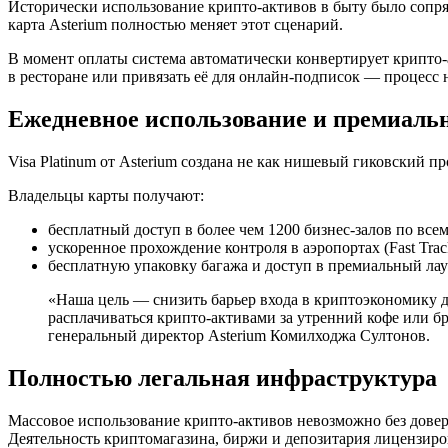
Исторически использование крипто-активов в быту было сопряж
карта Asterium полностью меняет этот сценарий.
В момент оплаты система автоматически конвертирует крипто-а
в ресторане или привязать её для онлайн-подписок — процесс 
Ежедневное использование и премиал
Visa Platinum от Asterium создана не как нишевый гиковский
Владельцы карты получают:
бесплатный доступ в более чем 1200 бизнес-залов по все
ускоренное прохождение контроля в аэропортах (Fast Trac
бесплатную упаковку багажа и доступ в премиальный лау
«Наша цель — снизить барьер входа в криптоэкономику дл
расплачиваться крипто-активами за утренний кофе или б
генеральный директор Asterium Комилходжа Султонов.
Полностью легальная инфраструктура
Массовое использование крипто-активов невозможно без довер
Деятельность криптомагазина, биржи и депозитария лицензир