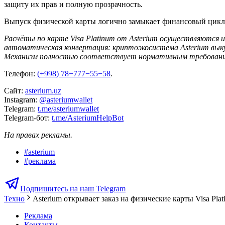
защиту их прав и полную прозрачность.
Выпуск физической карты логично замыкает финансовый цикл э
Расчёты по карте Visa Platinum от Asterium осуществляются
автоматическая конвертация: криптоэкосистема Asterium вы
Механизм полностью соответствует нормативным требовани
Телефон:
(+998) 78−777−55−58
.
Сайт:
asterium.uz
Instagram:
@asteriumwallet
Telegram:
t.me/asteriumwallet
Telegram-бот:
t.me/AsteriumHelpBot
На правах рекламы.
#
asterium
#
реклама
Подпишитесь на наш Telegram
Техно
Asterium открывает заказ на физические карты Visa Pla
Реклама
Контакты