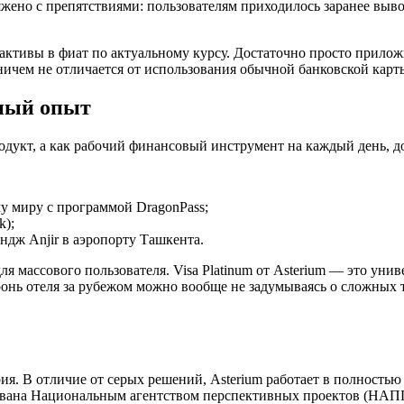
ено с препятствиями: пользователям приходилось заранее вывод
ктивы в фиат по актуальному курсу. Достаточно просто приложи
ничем не отличается от использования обычной банковской карт
ьный опыт
 продукт, а как рабочий финансовый инструмент на каждый день
му миру с программой DragonPass;
k);
ндж Anjir в аэропорту Ташкента.
я массового пользователя. Visa Platinum от Asterium — это уни
ронь отеля за рубежом можно вообще не задумываясь о сложных 
ия. В отличие от серых решений, Asterium работает в полность
ована Национальным агентством перспективных проектов (НАПП)