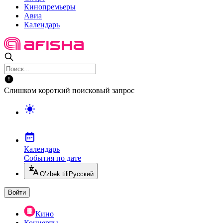
Кинопремьеры
Авиа
Календарь
Слишком короткий поисковый запрос
Календарь
События по дате
O’zbek tili
Русский
Войти
Кино
Концерты