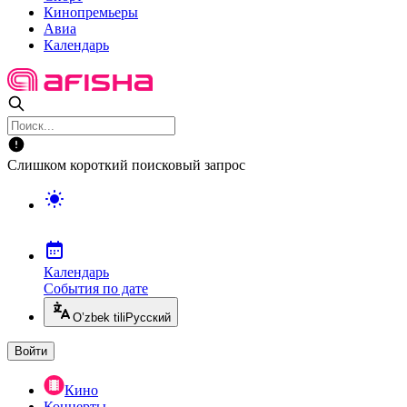
Кинопремьеры
Авиа
Календарь
Слишком короткий поисковый запрос
Календарь
События по дате
O’zbek tili
Русский
Войти
Кино
Концерты