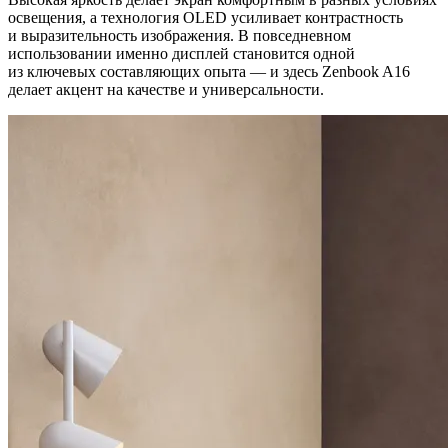
освещения, а технология OLED усиливает контрастность
и выразительность изображения. В повседневном
использовании именно дисплей становится одной
из ключевых составляющих опыта — и здесь Zenbook A16
делает акцент на качестве и универсальности.