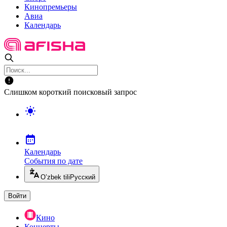
Кинопремьеры
Авиа
Календарь
Слишком короткий поисковый запрос
Календарь
События по дате
O’zbek tili
Русский
Войти
Кино
Концерты