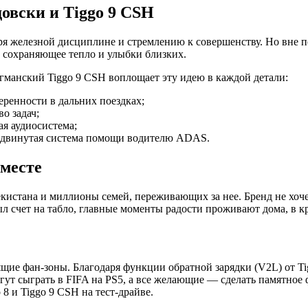
овски и Tiggo 9 CSH
ря железной дисциплине и стремлению к совершенству. Но вне по
, сохраняющее тепло и улыбки близких.
гманский Tiggo 9 CSH воплощает эту идею в каждой детали:
еренности в дальних поездках;
о задач;
я аудиосистема;
родвинутая система помощи водителю ADAS.
вместе
кистана и миллионы семей, переживающих за нее. Бренд не хоче
ыл счет на табло, главные моменты радости проживают дома, в к
ящие фан-зоны. Благодаря функции обратной зарядки (V2L) от 
гут сыграть в FIFA на PS5, а все желающие — сделать памятное 
8 и Tiggo 9 CSH на тест-драйве.