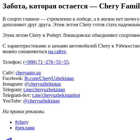
Забота, которая остается — Chery Famil
В спорте главное — стремление к победе, а в жизни нет ниче
дополняют друг друга. Этим летом Chery готов стать надежным
Этим летом Chery и Роберт Левандовски объединяют спортивн
C характеристиками и ценами автомобилей Chery в Узбекиста
можно ознакомиться
на сайте
.
Телефон:
(+998) 71−276−55−55
.
Cайт:
cheryauto.uz
Facebook:
fb.com/CheryUzbekistan
Instagram:
@cheryuzbekistan
Telegram:
t.me/cheryuzbekistan
Telegram-бот:
t.me/cheryuzbekistanbot
YouTube:
@cheryuzbekistan
На правах рекламы.
#
chery
#
реклама