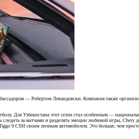
ассадором — Робертом Левандовски. Компания также организова
олу. Для Узбекистана этот сезон стал особенным — национальн
ы следить за матчами и разделять эмоции любимой игры, Chery 
Tiggo 9 CSH своим личным автомобилем. Это больше, чем прост