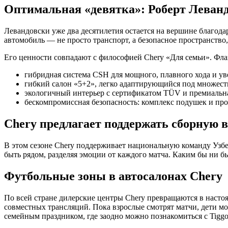
Оптимальная «девятка»: Роберт Леванд
Левандовски уже два десятилетия остается на вершине благода
автомобиль — не просто транспорт, а безопасное пространство
Его ценности совпадают с философией Chery «Для семьи». Фла
гибридная система CSH для мощного, плавного хода и ув
гибкий салон «5+2», легко адаптирующийся под множеств
экологичный интерьер с сертификатом TÜV и премиальна
бескомпромиссная безопасность: комплекс подушек и п
Chery предлагает поддержать сборную 
В этом сезоне Chery поддерживает национальную команду Узбе
быть рядом, разделяя эмоции от каждого матча. Каким бы ни б
Футбольные зоны в автосалонах Chery
По всей стране дилерские центры Chery превращаются в насто
совместных трансляций. Пока взрослые смотрят матчи, дети мо
семейным праздником, где заодно можно познакомиться с Tiggo 