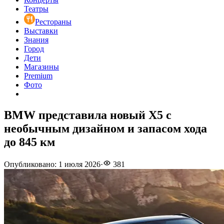
Театры
Рестораны
Выставки
Знания
Город
Дети
Магазины
Premium
Фото
BMW представила новый X5 с
необычным дизайном и запасом хода
до 845 км
Опубликовано
:
1 июля 2026
·
381