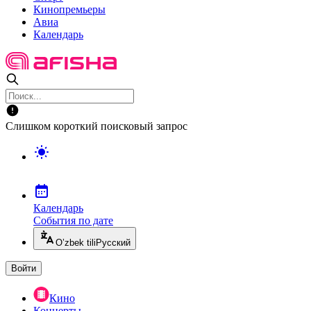
Кинопремьеры
Авиа
Календарь
Слишком короткий поисковый запрос
Календарь
События по дате
O’zbek tili
Русский
Войти
Кино
Концерты