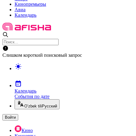
Кинопремьеры
Авиа
Календарь
Слишком короткий поисковый запрос
Календарь
События по дате
O’zbek tili
Русский
Войти
Кино
Концерты