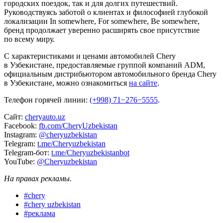
городских поездок, так и для долгих путешествий.
Руководствуясь заботой о клиентах и философией глубокой
локализации In somewhere, For somewhere, Be somewhere,
бренд продолжает уверенно расширять свое присутствие
по всему миру.
C характеристиками и ценами автомобилей Chery
в Узбекистане, предоставляемые группой компаний ADM,
официальным дистрибьютором автомобильного бренда Chery
в Узбекистане, можно ознакомиться
на сайте
.
Телефон горячей линии:
(+998) 71−276−5555
.
Сайт:
cheryauto.uz
Facebook:
fb.com/CheryUzbekistan
Instagram:
@сheryuzbekistan
Telegram:
t.me/Cheryuzbekistan
Telegram-бот:
t.me/Cheryuzbekistanbot
YouTube:
@Cheryuzbekistan
На правах рекламы.
#
chery
#
chery uzbekistan
#
реклама