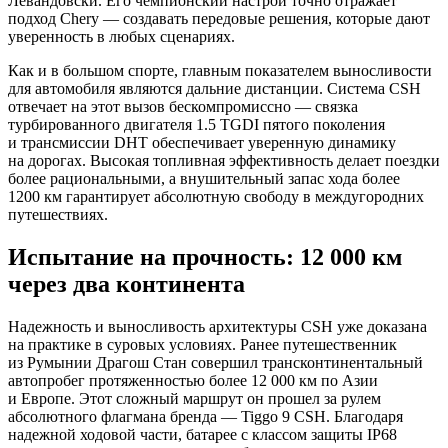
Левандовски. Его чемпионский настрой точно отражает
подход Chery — создавать передовые решения, которые дают
уверенность в любых сценариях.
Как и в большом спорте, главным показателем выносливости
для автомобиля являются дальние дистанции. Система CSH
отвечает на этот вызов бескомпромиссно — связка
турбированного двигателя 1.5 TGDI пятого поколения
и трансмиссии DHT обеспечивает уверенную динамику
на дорогах. Высокая топливная эффективность делает поездки
более рациональными, а внушительный запас хода более
1200 км гарантирует абсолютную свободу в междугородних
путешествиях.
Испытание на прочность: 12 000 км
через два континента
Надежность и выносливость архитектуры CSH уже доказана
на практике в суровых условиях. Ранее путешественник
из Румынии Драгош Стан совершил трансконтинентальный
автопробег протяженностью более 12 000 км по Азии
и Европе. Этот сложный маршрут он прошел за рулем
абсолютного флагмана бренда — Tiggo 9 CSH. Благодаря
надежной ходовой части, батарее с классом защиты IP68