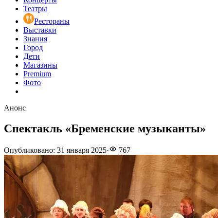
Театры
Рестораны
Выставки
Знания
Город
Дети
Магазины
Premium
Фото
Анонс
Спектакль «Бременские музыканты»
Опубликовано
:
31 января 2025
·
767