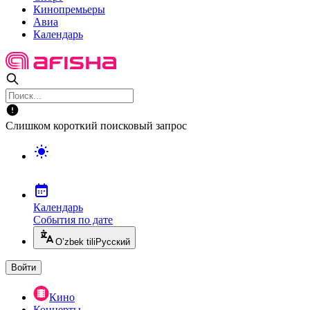
Кинопремьеры
Авиа
Календарь
Слишком короткий поисковый запрос
Календарь
События по дате
O’zbek tili
Русский
Войти
Кино
Концерты