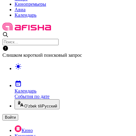
Кинопремьеры
Авиа
Календарь
Слишком короткий поисковый запрос
Календарь
События по дате
O’zbek tili
Русский
Войти
Кино
Концерты