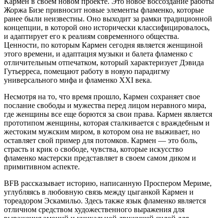
Кармен в своем новом проекте. Это новое воссоздание работы
Жоржа Бизе привносит новые элементы фламенко, которые
ранее были неизвестны. Оно выходит за рамки традиционной
концепции, в которой оно исторически классифицировалось,
и адаптирует его к реалиям современного общества.
Ценности, по которым Кармен сегодня является женщиной
этого времени, и адаптация музыки и балета фламенко с
отличительным отпечатком, который характеризует Дэвида
Гутьерреса, помещают работу в новую парадигму
универсального мифа и фламенко XXI века.
Несмотря на то, что время прошло, Кармен сохраняет свое
послание свободы и мужества перед лицом неравного мира,
где женщины все еще борются за свои права. Кармен является
прототипом женщины, которая сталкивается с враждебным и
жестоким мужским миром, в котором она не выживает, но
оставляет свой пример для потомков. Кармен — это боль,
страсть и крик о свободе, чувства, которые искусство
фламенко мастерски представляет в своем самом диком и
примитивном аспекте.
BFB рассказывает историю, написанную Проспером Мериме,
углубляясь в любовную связь между цыганкой Кармен и
тореадором Эскамильо. Здесь также язык фламенко является
отличном средством художественного выражения для