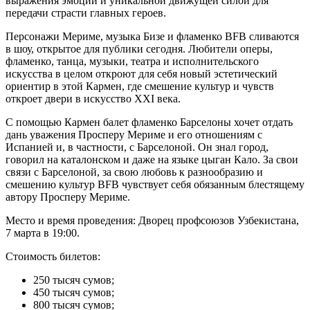
выражения эмоций и уникальной движущей силой для
передачи страсти главных героев.
Персонажи Мериме, музыка Бизе и фламенко BFB сливаются
в шоу, открытое для публики сегодня. Любители оперы,
фламенко, танца, музыки, театра и исполнительского
искусства в целом откроют для себя новый эстетический
ориентир в этой Кармен, где смешение культур и чувств
откроет двери в искусство ХХI века.
С помощью Кармен балет фламенко Барселоны хочет отдать
дань уважения Просперу Мериме и его отношениям с
Испанией и, в частности, с Барселоной. Он знал город,
говорил на каталонском и даже на языке цыган Кало. За свои
связи с Барселоной, за свою любовь к разнообразию и
смешению культур BFB чувствует себя обязанным блестящему
автору Просперу Мериме.
Место и время проведения: Дворец профсоюзов Узбекистана,
7 марта в 19:00.
Стоимость билетов:
250 тысяч сумов;
450 тысяч сумов;
800 тысяч сумов;