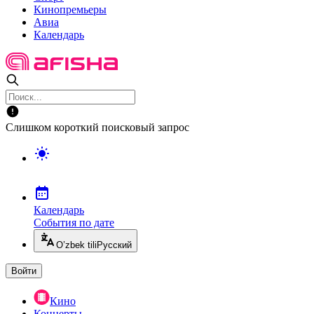
Кинопремьеры
Авиа
Календарь
Слишком короткий поисковый запрос
Календарь
События по дате
O’zbek tili
Русский
Войти
Кино
Концерты