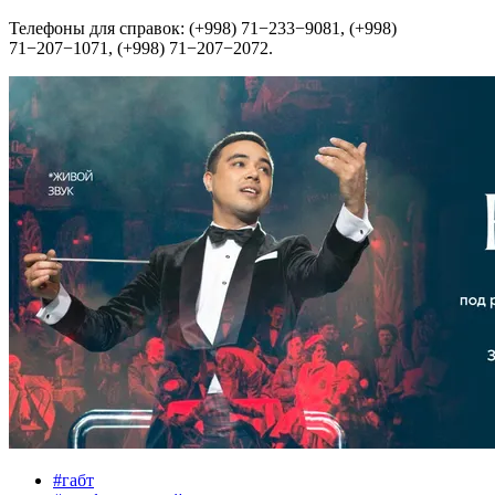
Телефоны для справок: (+998) 71−233−9081, (+998)
71−207−1071, (+998) 71−207−2072.
#
габт