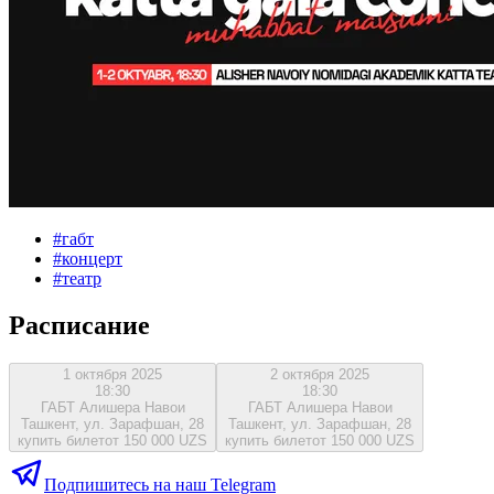
#
габт
#
концерт
#
театр
Расписание
1 октября 2025
2 октября 2025
18:30
18:30
ГАБТ Алишера Навои
ГАБТ Алишера Навои
Ташкент, ул. Зарафшан, 28
Ташкент, ул. Зарафшан, 28
купить билет
от 150 000 UZS
купить билет
от 150 000 UZS
Подпишитесь на наш Telegram