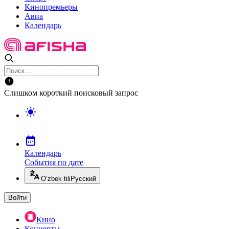
Кинопремьеры
Авиа
Календарь
Слишком короткий поисковый запрос
Календарь
События по дате
O’zbek tili
Русский
Войти
Кино
Концерты