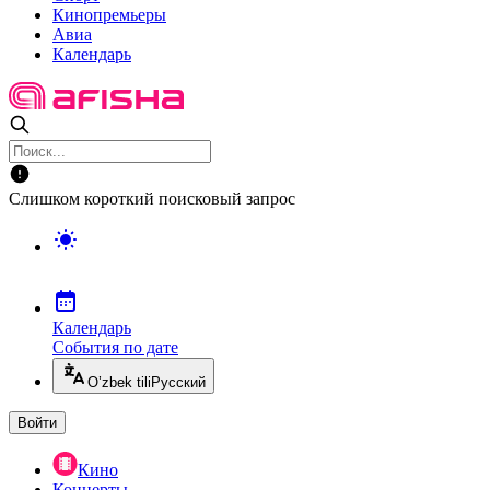
Кинопремьеры
Авиа
Календарь
Слишком короткий поисковый запрос
Календарь
События по дате
O’zbek tili
Русский
Войти
Кино
Концерты