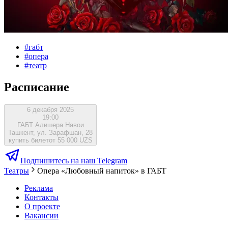
#
габт
#
опера
#
театр
Расписание
6 декабря 2025
19:00
ГАБТ Алишера Навои
Ташкент, ул. Зарафшан, 28
купить билет
от 55 000 UZS
Подпишитесь на наш Telegram
Театры
Опера «Любовный напиток» в ГАБТ
Реклама
Контакты
О проекте
Вакансии