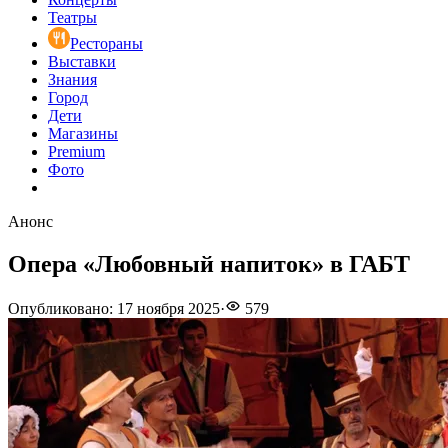
Театры
Рестораны
Выставки
Знания
Город
Дети
Магазины
Premium
Фото
Анонс
Опера «Любовный напиток» в ГАБТ
Опубликовано
:
17 ноября 2025
·
579