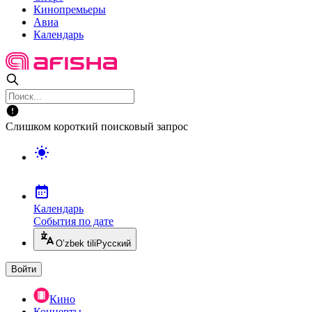
Кинопремьеры
Авиа
Календарь
Слишком короткий поисковый запрос
Календарь
События по дате
O’zbek tili
Русский
Войти
Кино
Концерты