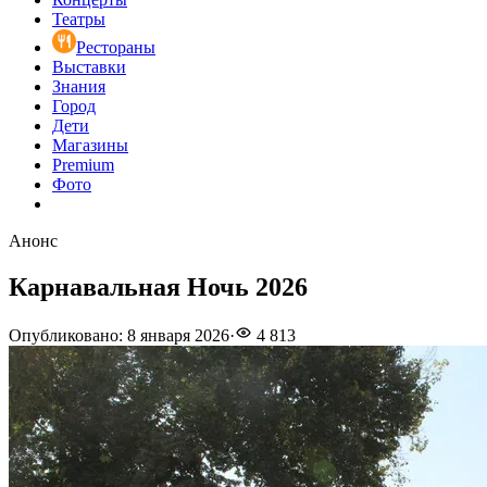
Театры
Рестораны
Выставки
Знания
Город
Дети
Магазины
Premium
Фото
Анонс
Карнавальная Ночь 2026
Опубликовано
:
8 января 2026
·
4 813