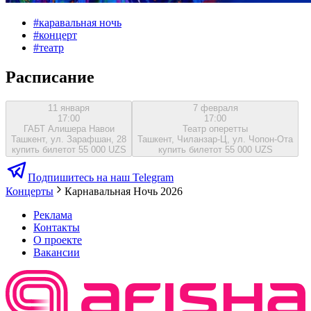
#
каравальная ночь
#
концерт
#
театр
Расписание
11 января
7 февраля
17:00
17:00
ГАБТ Алишера Навои
Театр оперетты
Ташкент, ул. Зарафшан, 28
Ташкент, Чиланзар-Ц, ул. Чопон-Ота
купить билет
от 55 000 UZS
купить билет
от 55 000 UZS
Подпишитесь на наш Telegram
Концерты
Карнавальная Ночь 2026
Реклама
Контакты
О проекте
Вакансии