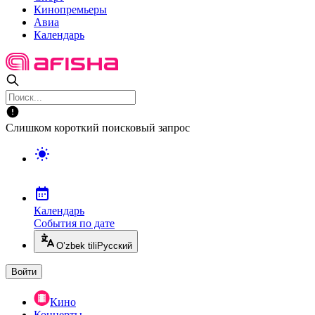
Кинопремьеры
Авиа
Календарь
Слишком короткий поисковый запрос
Календарь
События по дате
O’zbek tili
Русский
Войти
Кино
Концерты