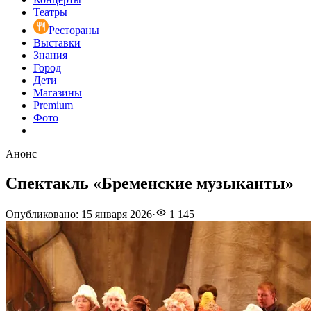
Театры
Рестораны
Выставки
Знания
Город
Дети
Магазины
Premium
Фото
Анонс
Спектакль «Бременские музыканты»
Опубликовано
:
15 января 2026
·
1 145