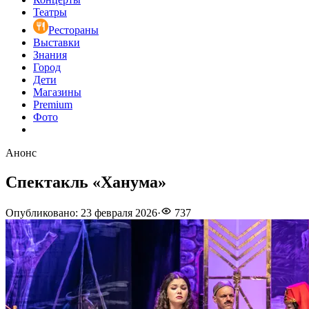
Театры
Рестораны
Выставки
Знания
Город
Дети
Магазины
Premium
Фото
Анонс
Спектакль «Ханума»
Опубликовано
:
23 февраля 2026
·
737