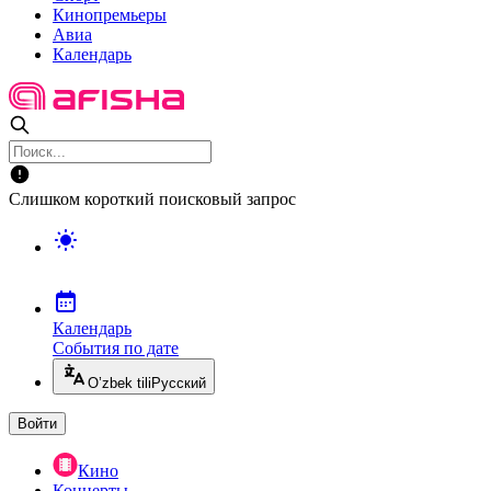
Кинопремьеры
Авиа
Календарь
Слишком короткий поисковый запрос
Календарь
События по дате
O’zbek tili
Русский
Войти
Кино
Концерты