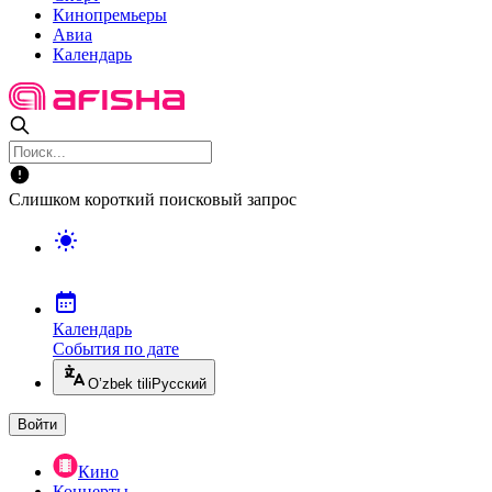
Кинопремьеры
Авиа
Календарь
Слишком короткий поисковый запрос
Календарь
События по дате
O’zbek tili
Русский
Войти
Кино
Концерты