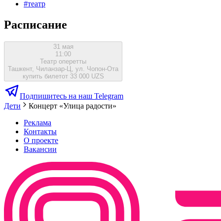
#
театр
Расписание
31 мая
11:00
Театр оперетты
Ташкент, Чиланзар-Ц, ул. Чопон-Ота
купить билет
от 33 000 UZS
Подпишитесь на наш Telegram
Дети
Концерт «Улица радости»
Реклама
Контакты
О проекте
Вакансии