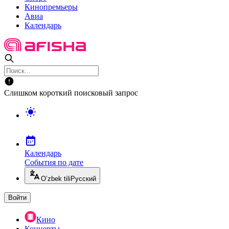
Кинопремьеры
Авиа
Календарь
Слишком короткий поисковый запрос
Календарь
События по дате
O’zbek tili
Русский
Войти
Кино
Концерты