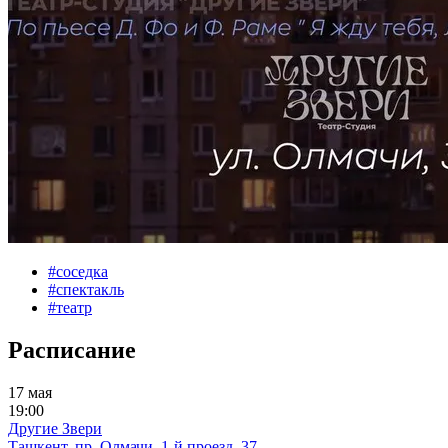
#
соседка
#
спектакль
#
театр
Расписание
17 мая
19:00
Другие Звери
Ташкент, пр. Олмачи, 1-й проезд, 37