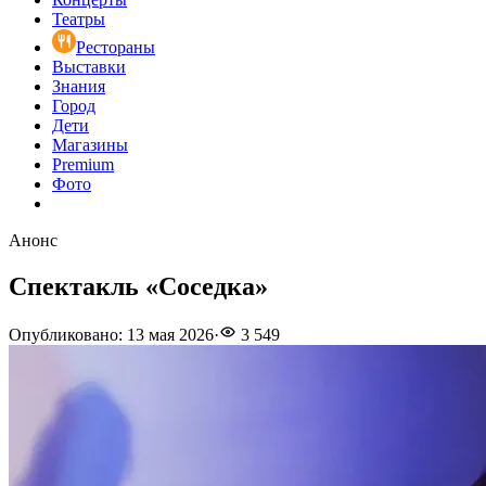
Театры
Рестораны
Выставки
Знания
Город
Дети
Магазины
Premium
Фото
Анонс
Спектакль «Соседка»
Опубликовано
:
13 мая 2026
·
3 549