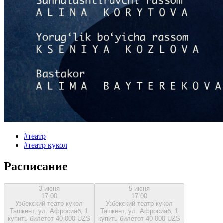
#
театр
#
театр кукол
Расписание
3 июня
5 июня
17:00
17:00
Узбекский театр кукол
Узбекский театр кукол
Ташкент, ул. Афросиаб, 1
Ташкент, ул. Афросиаб, 1
купить билет
от 40 000 UZS
купить билет
от 40 000 UZS