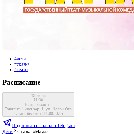
#
дети
#
сказка
#
театр
Расписание
13 июня
11:00
Театр оперетты
Ташкент, Чиланзар-Ц, ул. Чопон-Ота
купить билет
от 33 000 UZS
Подпишитесь на наш Telegram
Дети
Сказка «Мама»