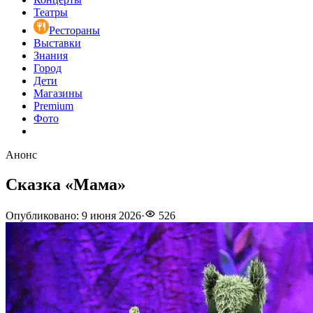
Театры
Рестораны
Выставки
Знания
Город
Дети
Магазины
Premium
Фото
Анонс
Сказка «Мама»
Опубликовано
:
9 июня 2026
·
526