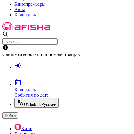
Кинопремьеры
Авиа
Календарь
Слишком короткий поисковый запрос
Календарь
События по дате
O’zbek tili
Русский
Войти
Кино
Концерты