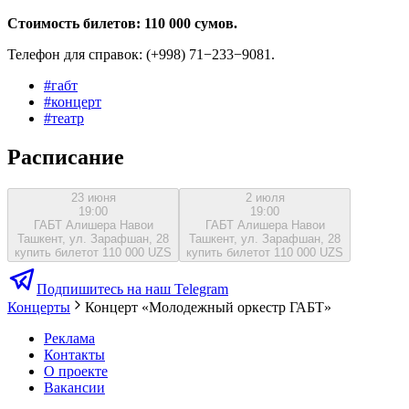
Стоимость билетов: 110 000 сумов.
Телефон для справок: (+998) 71−233−9081.
#
габт
#
концерт
#
театр
Расписание
23 июня
2 июля
19:00
19:00
ГАБТ Алишера Навои
ГАБТ Алишера Навои
Ташкент, ул. Зарафшан, 28
Ташкент, ул. Зарафшан, 28
купить билет
от 110 000 UZS
купить билет
от 110 000 UZS
Подпишитесь на наш Telegram
Концерты
Концерт «Молодежный оркестр ГАБТ»
Реклама
Контакты
О проекте
Вакансии