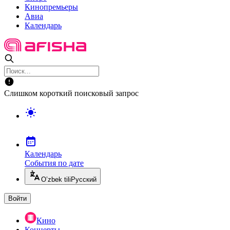
Кинопремьеры
Авиа
Календарь
Слишком короткий поисковый запрос
Календарь
События по дате
O’zbek tili
Русский
Войти
Кино
Концерты