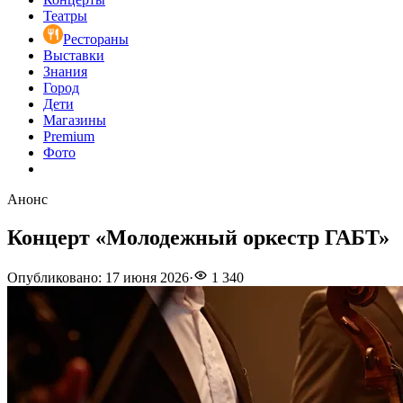
Театры
Рестораны
Выставки
Знания
Город
Дети
Магазины
Premium
Фото
Анонс
Концерт «Молодежный оркестр ГАБТ»
Опубликовано
:
17 июня 2026
·
1 340