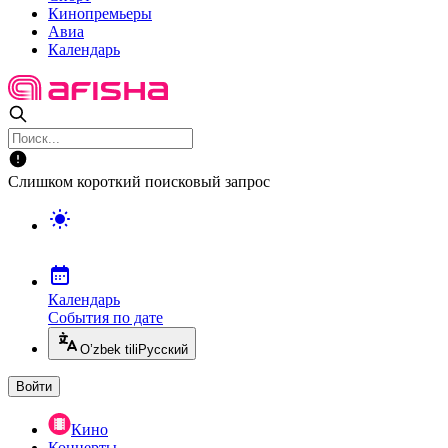
Кинопремьеры
Авиа
Календарь
Слишком короткий поисковый запрос
Календарь
События по дате
O’zbek tili
Русский
Войти
Кино
Концерты