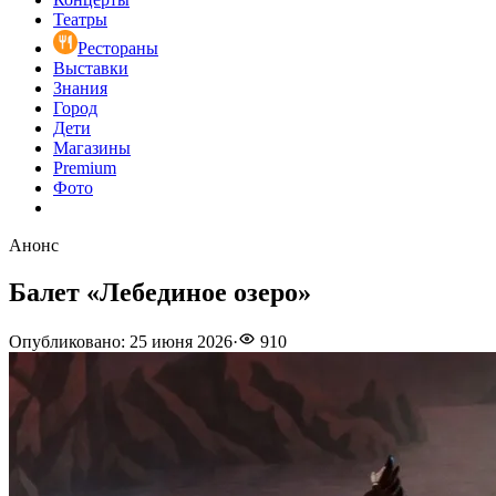
Театры
Рестораны
Выставки
Знания
Город
Дети
Магазины
Premium
Фото
Анонс
Балет «Лебединое озеро»
Опубликовано
:
25 июня 2026
·
910