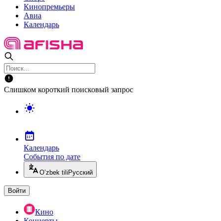
Кинопремьеры
Авиа
Календарь
Слишком короткий поисковый запрос
Календарь
События по дате
O’zbek tili
Русский
Войти
Кино
Концерты