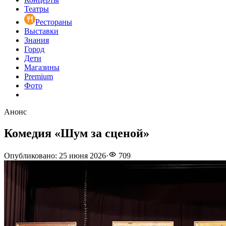
Театры
Рестораны
Выставки
Знания
Город
Дети
Магазины
Premium
Фото
Анонс
Комедия «Шум за сценой»
Опубликовано
:
25 июня 2026
·
709