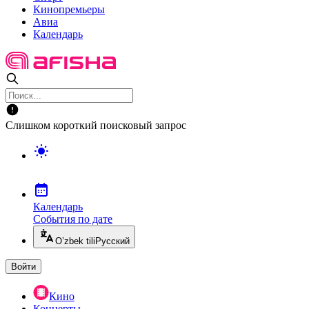
Кинопремьеры
Авиа
Календарь
Слишком короткий поисковый запрос
Календарь
События по дате
O’zbek tili
Русский
Войти
Кино
Концерты