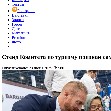
Театры
Рестораны
Выставки
Знания
Город
Дети
Магазины
Premium
Фото
Стенд Комитета по туризму признан са
Опубликовано
:
23 июня 2025
·
580