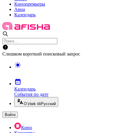
Кинопремьеры
Авиа
Календарь
Слишком короткий поисковый запрос
Календарь
События по дате
O’zbek tili
Русский
Войти
Кино
Концерты