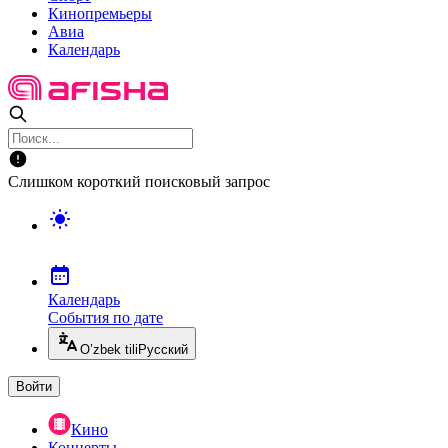
Кинопремьеры
Авиа
Календарь
Слишком короткий поисковый запрос
Календарь
События по дате
O’zbek tili
Русский
Войти
Кино
Концерты