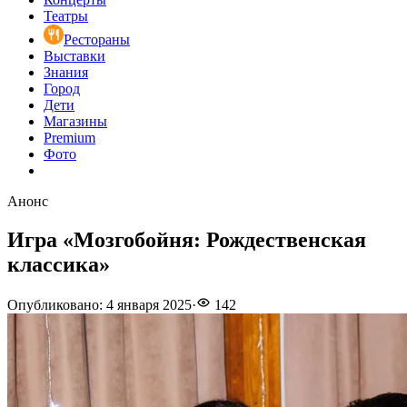
Театры
Рестораны
Выставки
Знания
Город
Дети
Магазины
Premium
Фото
Анонс
Игра «Мозгобойня: Рождественская
классика»
Опубликовано
:
4 января 2025
·
142