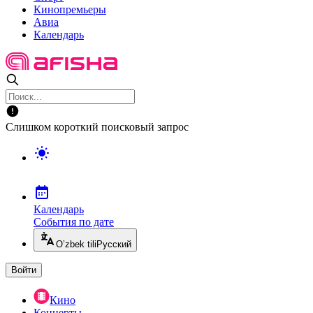
Кинопремьеры
Авиа
Календарь
Слишком короткий поисковый запрос
Календарь
События по дате
O’zbek tili
Русский
Войти
Кино
Концерты