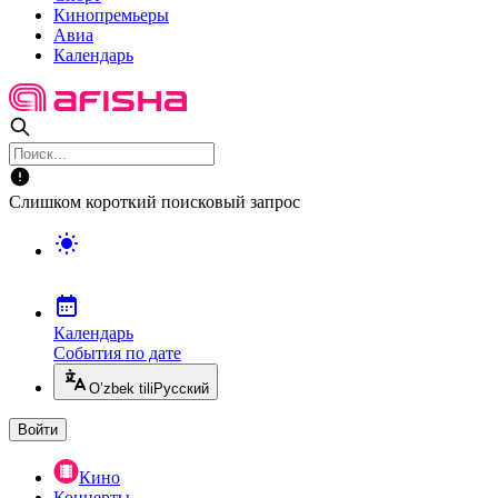
Кинопремьеры
Авиа
Календарь
Слишком короткий поисковый запрос
Календарь
События по дате
O’zbek tili
Русский
Войти
Кино
Концерты