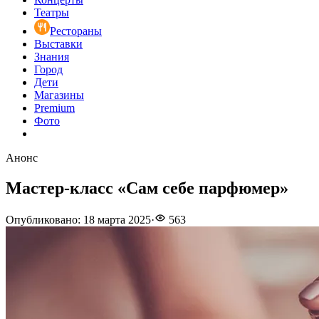
Театры
Рестораны
Выставки
Знания
Город
Дети
Магазины
Premium
Фото
Анонс
Мастер-класс «Сам себе парфюмер»
Опубликовано
:
18 марта 2025
·
563