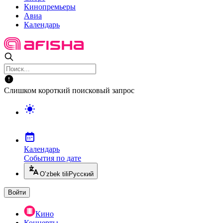
Кинопремьеры
Авиа
Календарь
Слишком короткий поисковый запрос
Календарь
События по дате
O’zbek tili
Русский
Войти
Кино
Концерты