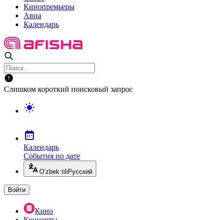
Кинопремьеры
Авиа
Календарь
Слишком короткий поисковый запрос
Календарь
События по дате
O’zbek tili
Русский
Войти
Кино
Концерты