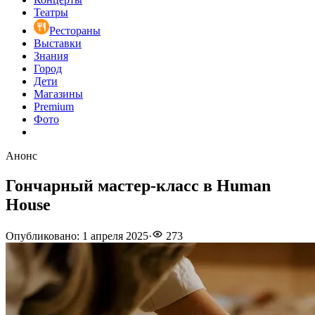
Театры
Рестораны
Выставки
Знания
Город
Дети
Магазины
Premium
Фото
Анонс
Гончарный мастер-класс в Human
House
Опубликовано
:
1 апреля 2025
·
273