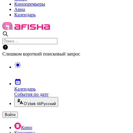
Кинопремьеры
Авиа
Календарь
Слишком короткий поисковый запрос
Календарь
События по дате
O’zbek tili
Русский
Войти
Кино
Концерты