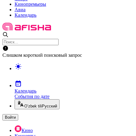
Кинопремьеры
Авиа
Календарь
Слишком короткий поисковый запрос
Календарь
События по дате
O’zbek tili
Русский
Войти
Кино
Концерты