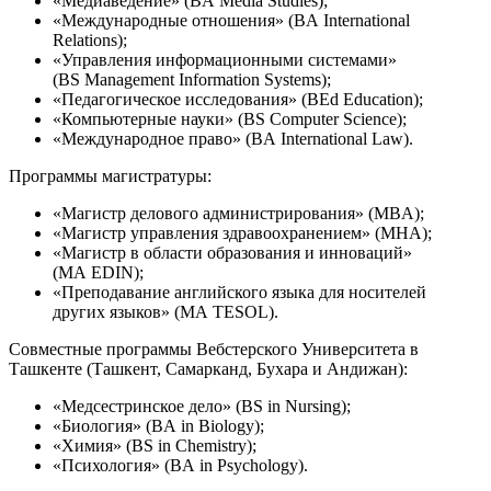
«Медиаведение» (BA Media Studies);
«Международные отношения» (BA International
Relations);
«Управления информационными системами»
(BS Management Information Systems);
«Педагогическое исследования» (BEd Education);
«Компьютерные науки» (BS Computer Science);
«Международное право» (BA International Law).
Программы магистратуры:
«Магистр делового администрирования» (MBA);
«Магистр управления здравоохранением» (MHA);
«Магистр в области образования и инноваций»
(MA EDIN);
«Преподавание английского языка для носителей
других языков» (MA TESOL).
Совместные программы Вебстерского Университета в
Ташкенте (Ташкент, Самарканд, Бухара и Андижан):
«Медсестринское дело» (BS in Nursing);
«Биология» (BA in Biology);
«Химия» (BS in Chemistry);
«Психология» (BA in Psychology).