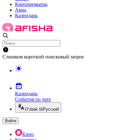
Кинопремьеры
Авиа
Календарь
Слишком короткий поисковый запрос
Календарь
События по дате
O’zbek tili
Русский
Войти
Кино
Концерты