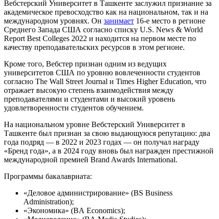
Вебстерский Университет в Ташкенте заслужил признание за
академическое превосходство как на национальном, так и на
международном уровнях. Он
занимает
16-е место в регионе
Среднего Запада США согласно списку U.S. News & World
Report Best Colleges 2022 и находится на первом месте по
качеству преподавательских ресурсов в этом регионе.
Кроме того, Вебстер признан одним из ведущих
университетов США по уровню вовлеченности студентов
согласно The Wall Street Journal и Times Higher Education, что
отражает высокую степень взаимодействия между
преподавателями и студентами и высокий уровень
удовлетворенности студентов обучением.
На национальном уровне Вебстерский Университет в
Ташкенте был признан за свою выдающуюся репутацию: два
года подряд — в 2022 и 2023 годах — он получал награду
«Бренд года», а в 2024 году вновь был награжден престижной
международной премией Brand Awards International.
Программы бакалавриата:
«Деловое администрирование» (BS Business
Administration);
«Экономика» (BA Economics);