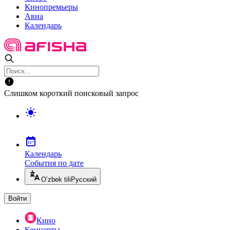
Кинопремьеры
Авиа
Календарь
Слишком короткий поисковый запрос
Календарь
События по дате
O’zbek tili
Русский
Войти
Кино
Концерты