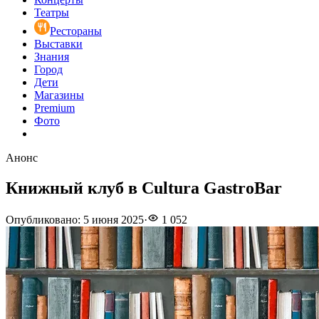
Театры
Рестораны
Выставки
Знания
Город
Дети
Магазины
Premium
Фото
Анонс
Книжный клуб в Cultura GastroBar
Опубликовано
:
5 июня 2025
·
1 052