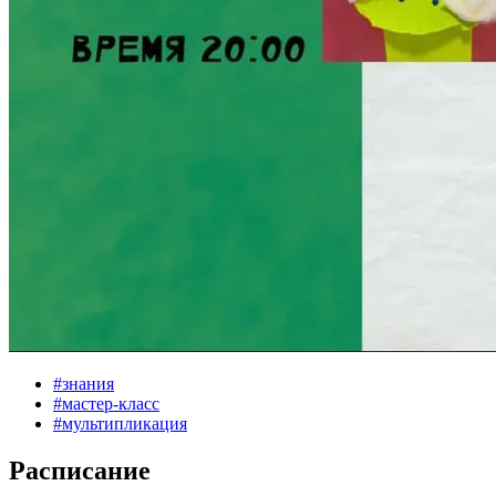
#
знания
#
мастер-класс
#
мультипликация
Расписание