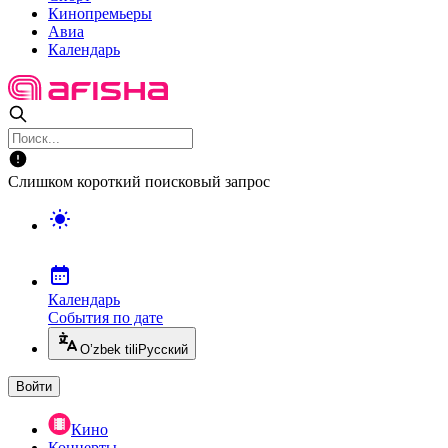
Кинопремьеры
Авиа
Календарь
Слишком короткий поисковый запрос
Календарь
События по дате
O’zbek tili
Русский
Войти
Кино
Концерты