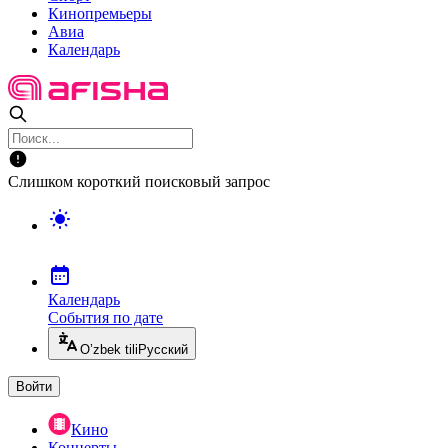
Кинопремьеры
Авиа
Календарь
Слишком короткий поисковый запрос
Календарь
События по дате
O’zbek tili
Русский
Войти
Кино
Концерты