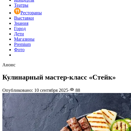
Театры
Рестораны
Выставки
Знания
Город
Дети
Магазины
Premium
Фото
Анонс
Кулинарный мастер-класс «Стейк»
Опубликовано
:
10 сентября 2025
·
88