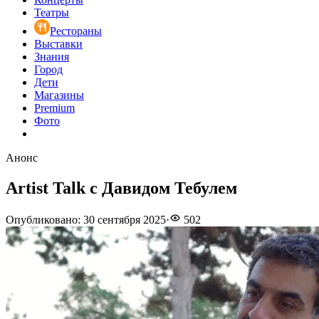
Театры
Рестораны
Выставки
Знания
Город
Дети
Магазины
Premium
Фото
Анонс
Artist Talk с Давидом Тебулем
Опубликовано
:
30 сентября 2025
·
502