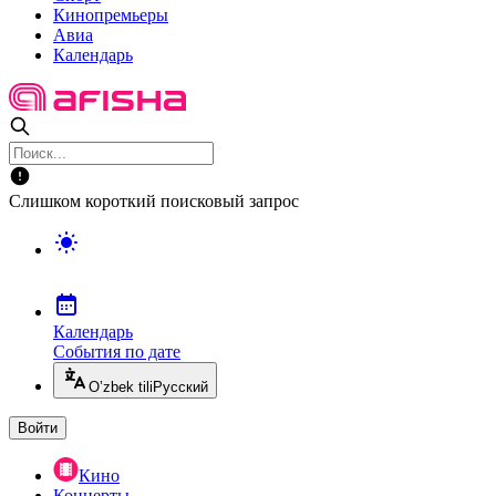
Кинопремьеры
Авиа
Календарь
Слишком короткий поисковый запрос
Календарь
События по дате
O’zbek tili
Русский
Войти
Кино
Концерты