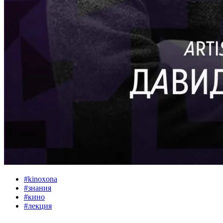
#
kinoxona
#
знания
#
кино
#
лекция