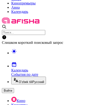
Кинопремьеры
Авиа
Календарь
Слишком короткий поисковый запрос
Календарь
События по дате
O’zbek tili
Русский
Войти
Кино
Концерты