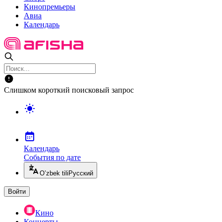
Кинопремьеры
Авиа
Календарь
Слишком короткий поисковый запрос
Календарь
События по дате
O’zbek tili
Русский
Войти
Кино
Концерты