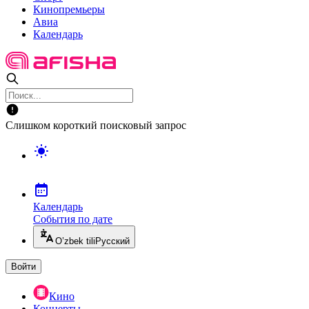
Кинопремьеры
Авиа
Календарь
Слишком короткий поисковый запрос
Календарь
События по дате
O’zbek tili
Русский
Войти
Кино
Концерты