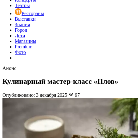
Театры
Рестораны
Выставки
Знания
Город
Дети
Магазины
Premium
Фото
Анонс
Кулинарный мастер-класс «Плов»
Опубликовано
:
3 декабря 2025
·
97