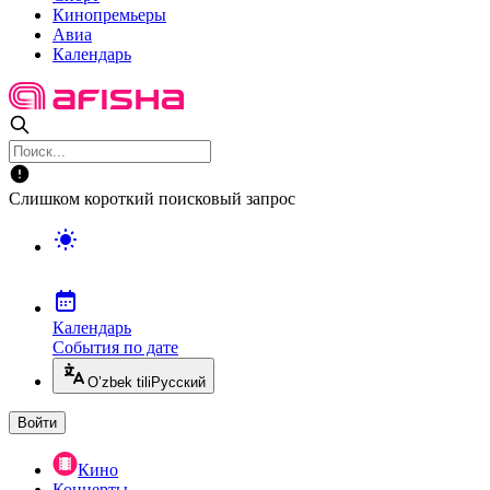
Кинопремьеры
Авиа
Календарь
Слишком короткий поисковый запрос
Календарь
События по дате
O’zbek tili
Русский
Войти
Кино
Концерты