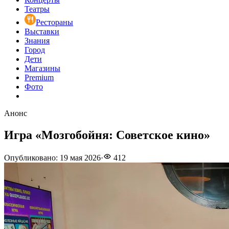
Театры
Рестораны
Выставки
Знания
Город
Дети
Магазины
Premium
Фото
Анонс
Игра «Мозгобойня: Советское кино»
Опубликовано
:
19 мая 2026
·
412