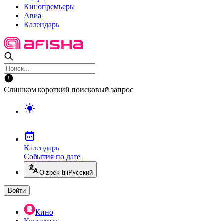
Кинопремьеры
Авиа
Календарь
Слишком короткий поисковый запрос
Календарь
События по дате
O’zbek tili
Русский
Войти
Кино
Концерты