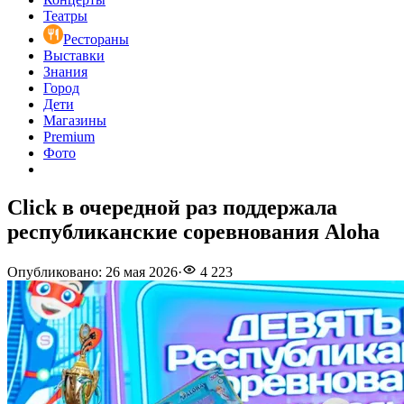
Театры
Рестораны
Выставки
Знания
Город
Дети
Магазины
Premium
Фото
Click в очередной раз поддержала
республиканские соревнования Aloha
Опубликовано
:
26 мая 2026
·
4 223