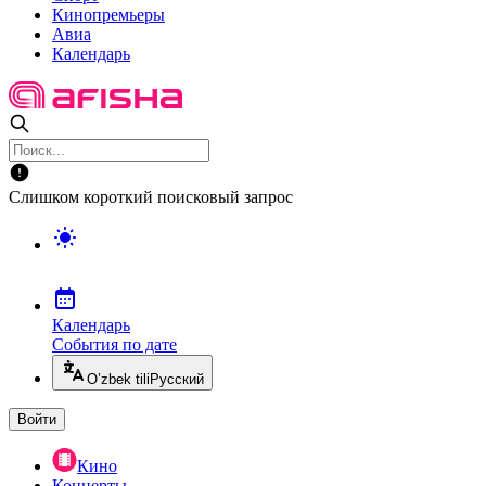
Кинопремьеры
Авиа
Календарь
Слишком короткий поисковый запрос
Календарь
События по дате
O’zbek tili
Русский
Войти
Кино
Концерты