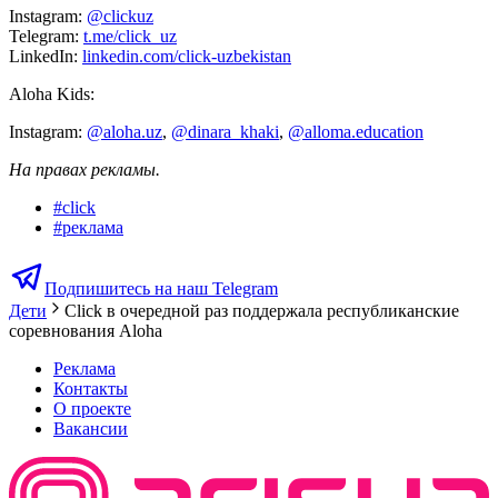
Instagram:
@clickuz
Telegram:
t.me/click_uz
LinkedIn:
linkedin.com/click-uzbekistan
Aloha Kids:
Instagram:
@aloha.uz
,
@dinara_khaki
,
@alloma.education
На правах рекламы.
#
click
#
реклама
Подпишитесь на наш Telegram
Дети
Click в очередной раз поддержала республиканские
соревнования Aloha
Реклама
Контакты
О проекте
Вакансии