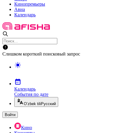
Кинопремьеры
Авиа
Календарь
Слишком короткий поисковый запрос
Календарь
События по дате
O’zbek tili
Русский
Войти
Кино
Концерты