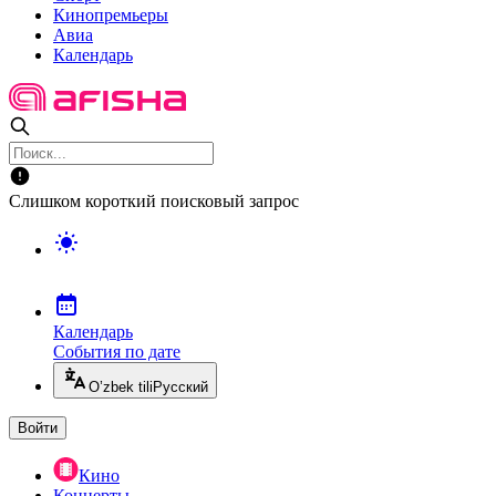
Кинопремьеры
Авиа
Календарь
Слишком короткий поисковый запрос
Календарь
События по дате
O’zbek tili
Русский
Войти
Кино
Концерты