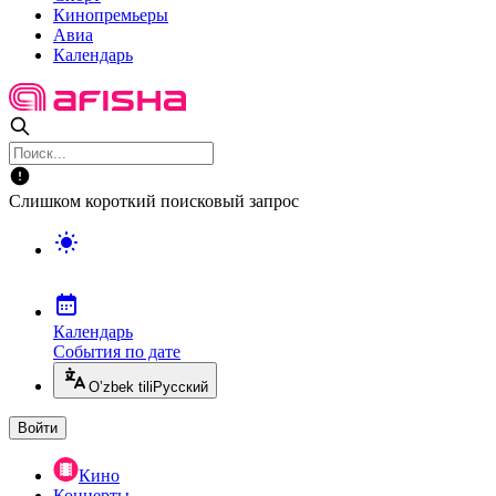
Кинопремьеры
Авиа
Календарь
Слишком короткий поисковый запрос
Календарь
События по дате
O’zbek tili
Русский
Войти
Кино
Концерты