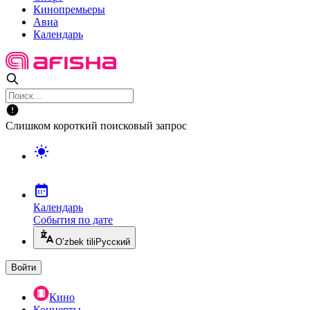
Кинопремьеры
Авиа
Календарь
Слишком короткий поисковый запрос
Календарь
События по дате
O’zbek tili
Русский
Войти
Кино
Концерты