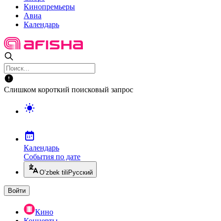
Кинопремьеры
Авиа
Календарь
Слишком короткий поисковый запрос
Календарь
События по дате
O’zbek tili
Русский
Войти
Кино
Концерты