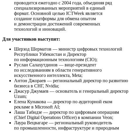
проводится ежегодно с 2004 года, объединяя ряд
специализированных мероприятий в единый
формат. Основной целью ICTWeek является
создание платформы для обмена опытом
и демонстрации достижений современных
технологий и инноваций.
Для участников выступят:
Шерзод Шерматов — министр цифровых технологий
Республики Узбекистан и Директор
по информационным технологиям (CIO);
Руслан Салахутдинов — вице-президент
по исследованиям в области генеративного
искусственного интеллекта, Meta;
Антон Джораев — региональный директор по развитию
бизнеса в СНГ, Nvidia;
Джасур Джумаев — основатель и генеральный директор
Uzum;
Елена Кунакова — директор по аудиторной еком
рекламе в Microsoft AI;
Лаша Табидзе — директор по цифровым операциям
(Chief Digital Operations Officer) в компании Veon;
Лаура Вецвагаре — региональный руководитель
по промышленности, инфраструктуре и природным