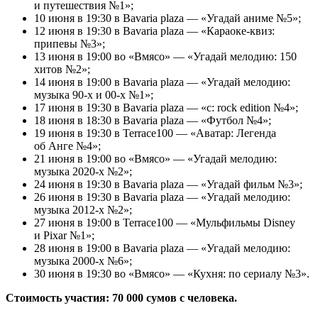
и путешествия №1»;
10 июня в 19:30 в Bavaria plaza — «Угадай аниме №5»;
12 июня в 19:30 в Bavaria plaza — «Караоке-квиз:
припевы №3»;
13 июня в 19:00 во «Вмясо» — «Угадай мелодию: 150
хитов №2»;
14 июня в 19:00 в Bavaria plaza — «Угадай мелодию:
музыка 90-х и 00-х №1»;
17 июня в 19:30 в Bavaria plaza — «с: rock edition №4»;
18 июня в 18:30 в Bavaria plaza — «Футбол №4»;
19 июня в 19:30 в Terrace100 — «Аватар: Легенда
об Анге №4»;
21 июня в 19:00 во «Вмясо» — «Угадай мелодию:
музыка 2020-х №2»;
24 июня в 19:30 в Bavaria plaza — «Угадай фильм №3»;
26 июня в 19:30 в Bavaria plaza — «Угадай мелодию:
музыка 2012-х №2»;
27 июня в 19:00 в Terrace100 — «Мульфильмы Disney
и Pixar №1»;
28 июня в 19:00 в Bavaria plaza — «Угадай мелодию:
музыка 2000-х №6»;
30 июня в 19:30 во «Вмясо» — «Кухня: по сериалу №3».
Стоимость участия: 70 000 сумов с человека.