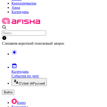
Кинопремьеры
Авиа
Календарь
Слишком короткий поисковый запрос
Календарь
События по дате
O’zbek tili
Русский
Войти
Кино
Концерты